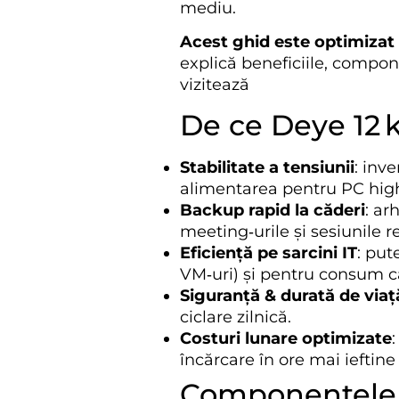
mediu.
Acest ghid este optimizat
explică beneficiile, compone
vizitează
De ce Deye 12 k
Stabilitate a tensiunii
: inv
alimentarea pentru PC high‑
Backup rapid la căderi
: ar
meeting‑urile și sesiunile r
Eficiență pe sarcini IT
: put
VM‑uri) și pentru consum ca
Siguranță & durată de viaț
ciclare zilnică.
Costuri lunare optimizate
încărcare în ore mai ieftine
Componentele 