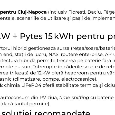
 pentru Cluj‑Napoca
(inclusiv Florești, Baciu, Făg
ntele, scenariile de utilizare și pașii de implemen
W + Pytes 15 kWh pentru pro
ertorul hibrid gestionează sursa (rețea/soare/baterie
end, stații de lucru, NAS, routere enterprise, AP‑
hitectura hibridă permite trecerea pe baterie fără
emote nu sunt întrerupte în căderile scurte de rețe
erea trifazată de 12 kW oferă headroom pentru vârfu
snic (climatizare, pompe, electrocasnice).
ă
: chimia
LiFePO4
oferă stabilitate termică și ciclu
: autoconsum din PV ziua,
time‑shifting
cu baterie 
 (dacă tariful permite).
soluției recomandate