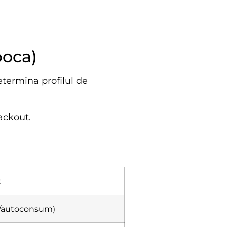
poca)
etermina profilul de
lackout.
t
up/autoconsum)