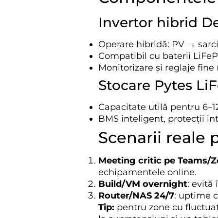
Invertor hibrid De
Operare hibridă: PV → sarci
Compatibil cu baterii LiF
Monitorizare și reglaje fine 
Stocare Pytes Li
Capacitate utilă pentru 6–12
BMS inteligent, protecții int
Scenarii reale
Meeting critic pe Teams/
echipamentele online.
Build/VM overnight
: evită
Router/NAS 24/7
: uptime 
Tip:
pentru zone cu fluctuați