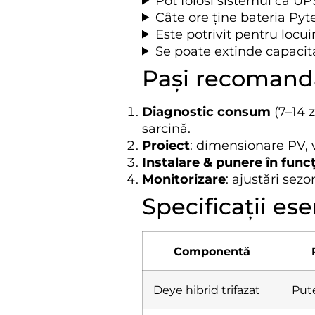
Pot folosi sistemul ca U
Câte ore ține bateria Py
Este potrivit pentru locui
Se poate extinde capacit
Pași recomanda
Diagnostic consum
(7–14 z
sarcină.
Proiect
: dimensionare PV, ve
Instalare & punere în func
Monitorizare
: ajustări sez
Specificații es
Componentă
Deye hibrid trifazat
Put