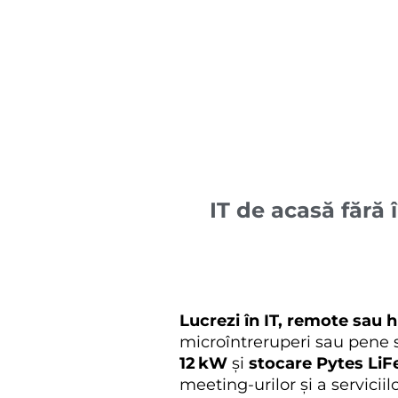
IT de acasă fără 
Lucrezi în IT, remote sau h
microîntreruperi sau pene s
12 kW
și
stocare Pytes Li
meeting-urilor și a servic