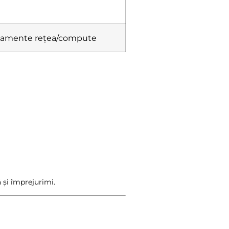
ipamente rețea/compute
a
ă și împrejurimi.