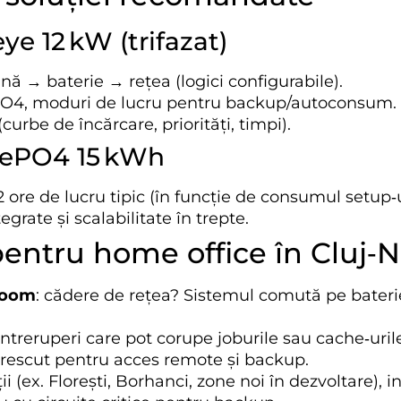
ye 12 kW (trifazat)
nă → baterie → rețea (logici configurabile).
ePO4, moduri de lucru pentru backup/autoconsum.
(curbe de încărcare, priorități, timpi).
FePO4 15 kWh
 ore de lucru tipic (în funcție de consumul setup‑ulu
egrate și scalabilitate în trepte.
 pentru home office în Cluj‑
Zoom
: cădere de rețea? Sistemul comută pe bateri
 întreruperi care pot corupe joburile sau cache‑uril
crescut pentru acces remote și backup.
i (ex. Florești, Borhanci, zone noi în dezvoltare), 