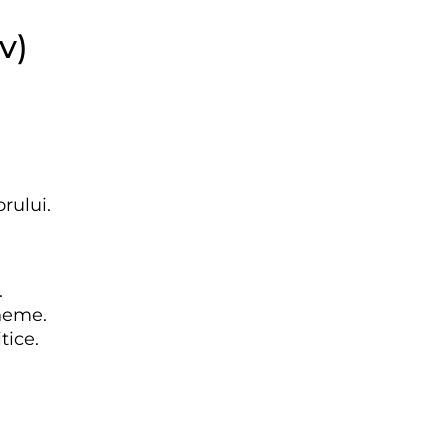
v)
orului.
.
cheme.
tice.