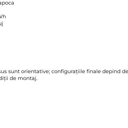
Napoca
kWh
uj
s sunt orientative; configurațiile finale depind de 
iții de montaj.