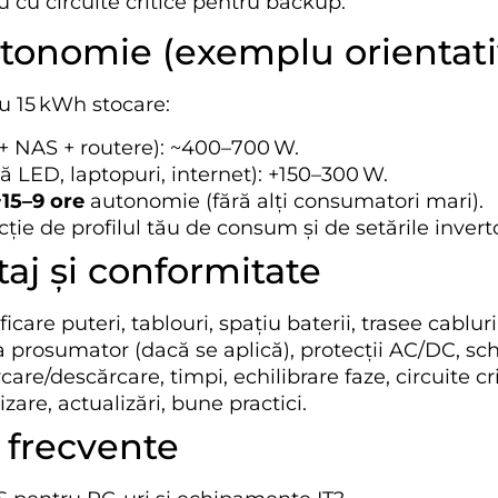
u cu circuite critice pentru backup.
tonomie (exemplu orientati
u 15 kWh stocare:
 + NAS + routere): ~400–700 W.
 LED, laptopuri, internet): +150–300 W.
~15–9 ore
autonomie (fără alți consumatori mari).
cție de profilul tău de consum și de setările invert
aj și conformitate
ificare puteri, tablouri, spațiu baterii, trasee cabluri
la prosumator (dacă se aplică), protecții AC/DC, s
ărcare/descărcare, timpi, echilibrare faze, circuite cri
izare, actualizări, bune practici.
 frecvente