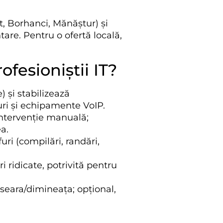
et, Borhanci, Mănăștur) și
tare. Pentru o ofertă locală,
fesioniștii IT?
) și stabilizează
uri și echipamente VoIP.
 intervenție manuală;
a.
ri (compilări, randări,
ri ridicate, potrivită pentru
seara/dimineața; opțional,