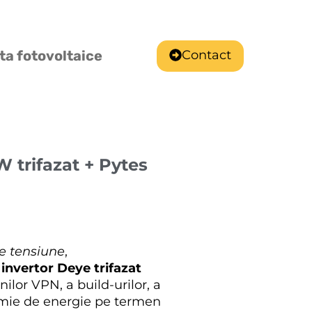
Contact
ta fotovoltaice
W trifazat + Pytes
de tensiune
,
u
invertor Deye trifazat
nilor VPN, a build-urilor, a
nomie de energie pe termen