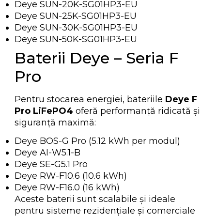
Deye SUN-20K-SG01HP3-EU
Deye SUN-25K-SG01HP3-EU
Deye SUN-30K-SG01HP3-EU
Deye SUN-50K-SG01HP3-EU
Baterii Deye – Seria F
Pro
Pentru stocarea energiei, bateriile
Deye F
Pro LiFePO4
oferă performanță ridicată și
siguranță maximă:
Deye BOS-G Pro (5.12 kWh per modul)
Deye AI-W5.1-B
Deye SE-G5.1 Pro
Deye RW-F10.6 (10.6 kWh)
Deye RW-F16.0 (16 kWh)
Aceste baterii sunt scalabile și ideale
pentru sisteme rezidențiale și comerciale