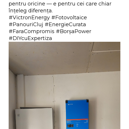
pentru oricine — e pentru cei care chiar
înțeleg diferența.
#VictronEnergy
#Fotovoltaice
#PanouriCluj
#EnergieCurata
#FaraCompromis
#BorșaPower
#DIYcuExpertiza