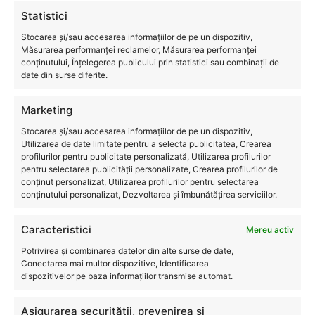
Statistici
Stocarea și/sau accesarea informațiilor de pe un dispozitiv,
Măsurarea performanței reclamelor, Măsurarea performanței
conținutului, Înțelegerea publicului prin statistici sau combinații de
date din surse diferite.
Marketing
Stocarea și/sau accesarea informațiilor de pe un dispozitiv,
Utilizarea de date limitate pentru a selecta publicitatea, Crearea
Victron Energy – PanouriCluj SRL
profilurilor pentru publicitate personalizată, Utilizarea profilurilor
pentru selectarea publicității personalizate, Crearea profilurilor de
conținut personalizat, Utilizarea profilurilor pentru selectarea
conținutului personalizat, Dezvoltarea și îmbunătățirea serviciilor.
Caracteristici
Mereu activ
Potrivirea și combinarea datelor din alte surse de date,
Conectarea mai multor dispozitive, Identificarea
dispozitivelor pe baza informațiilor transmise automat.
Asigurarea securității, prevenirea și