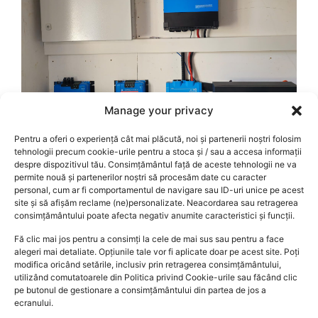
Manage your privacy
Pentru a oferi o experiență cât mai plăcută, noi și partenerii noștri folosim
tehnologii precum cookie-urile pentru a stoca și / sau a accesa informații
despre dispozitivul tău. Consimțământul față de aceste tehnologii ne va
permite nouă și partenerilor noștri să procesăm date cu caracter
personal, cum ar fi comportamentul de navigare sau ID-uri unice pe acest
site și să afișăm reclame (ne)personalizate. Neacordarea sau retragerea
consimțământului poate afecta negativ anumite caracteristici și funcții.
Fă clic mai jos pentru a consimți la cele de mai sus sau pentru a face
alegeri mai detaliate. Opțiunile tale vor fi aplicate doar pe acest site. Poți
modifica oricând setările, inclusiv prin retragerea consimțământului,
utilizând comutatoarele din Politica privind Cookie-urile sau făcând clic
Victron Energy – PanouriCluj SRL
pe butonul de gestionare a consimțământului din partea de jos a
ecranului.