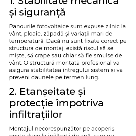
1. Stabilitate mecanică
și siguranță
Panourile fotovoltaice sunt expuse zilnic la
vânt, ploaie, zăpadă și variații mari de
temperatură. Dacă nu sunt fixate corect pe
structura de montaj, există riscul să se
miște, să crape sau chiar să fie smulse de
vânt. O structură montată profesional va
asigura stabilitatea întregului sistem și va
preveni daunele pe termen lung.
2. Etanșeitate și
protecție împotriva
infiltrațiilor
Montajul necorespunzător pe acoperiș
poate duce la infiltrații de apă, care nu