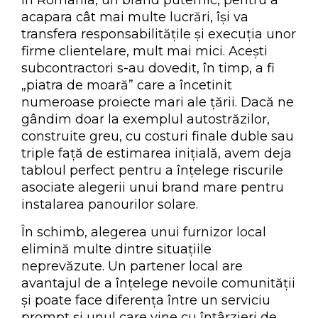
în România, un brand puternic, pentru a
acapara cât mai multe lucrări, își va
transfera responsabilitățile și execuția unor
firme clientelare, mult mai mici. Acești
subcontractori s-au dovedit, în timp, a fi
„piatra de moară” care a încetinit
numeroase proiecte mari ale țării. Dacă ne
gândim doar la exemplul autostrăzilor,
construite greu, cu costuri finale duble sau
triple față de estimarea inițială, avem deja
tabloul perfect pentru a înțelege riscurile
asociate alegerii unui brand mare pentru
instalarea panourilor solare.
În schimb, alegerea unui furnizor local
elimină multe dintre situațiile
neprevăzute. Un partener local are
avantajul de a înțelege nevoile comunității
și poate face diferența între un serviciu
prompt și unul care vine cu întârzieri de