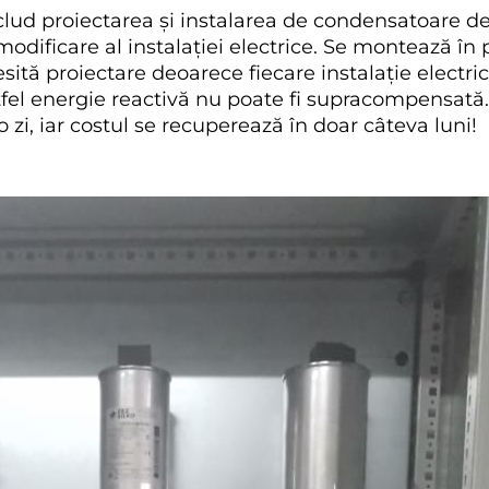
nclud proiectarea și instalarea de condensatoare 
modificare al instalației electrice. Se montează în p
esită proiectare deoarece fiecare instalație electric
altfel energie reactivă nu poate fi supracompensat
, iar costul se recuperează în doar câteva luni!