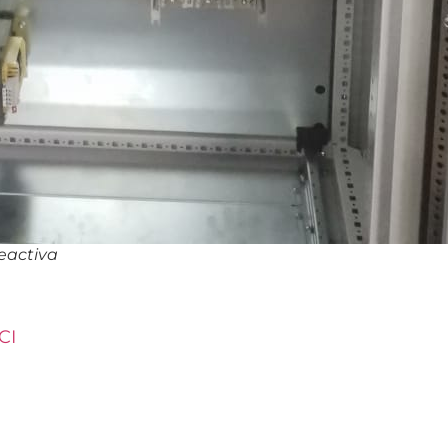
eactiva
CI