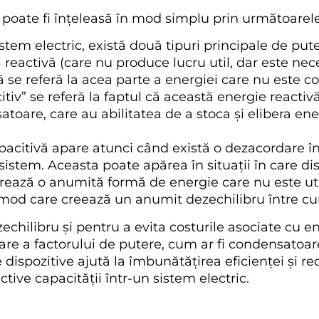
 poate fi înțeleasă în mod simplu prin următoarel
stem electric, există două tipuri principale de pute
și reactivă (care nu produce lucru util, dar este n
 se referă la acea parte a energiei care nu este con
iv” se referă la faptul că această energie reactivă
toare, care au abilitatea de a stoca și elibera ene
pacitivă apare atunci când există o dezacordare înt
sistem. Aceasta poate apărea în situații în care di
rează o anumită formă de energie care nu este util
n mod care creează un anumit dezechilibru între cur
echilibru și pentru a evita costurile asociate cu en
tare a factorului de putere, cum ar fi condensatoar
 dispozitive ajută la îmbunătățirea eficienței și r
tive capacității într-un sistem electric.