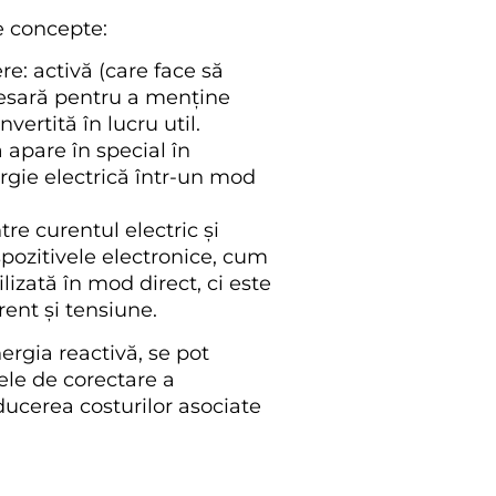
e concepte:
re: activă (care face să
ecesară pentru a menține
vertită în lucru util.
 apare în special în
rgie electrică într-un mod
re curentul electric și
spozitivele electronice, cum
izată în mod direct, ci este
ent și tensiune.
ergia reactivă, se pot
ele de corectare a
educerea costurilor asociate