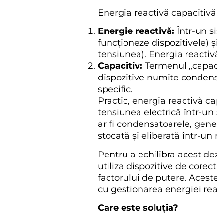
Energia reactivă capacitivă
Energie reactivă:
Într-un si
funcționeze dispozitivele) 
tensiunea). Energia reactivă
Capacitiv:
Termenul „capacit
dispozitive numite condensa
specific.
Practic, energia reactivă ca
tensiunea electrică într-un 
ar fi condensatoarele, gene
stocată și eliberată într-u
Pentru a echilibra acest dez
utiliza dispozitive de corec
factorului de putere. Aceste
cu gestionarea energiei reac
Care este soluția?