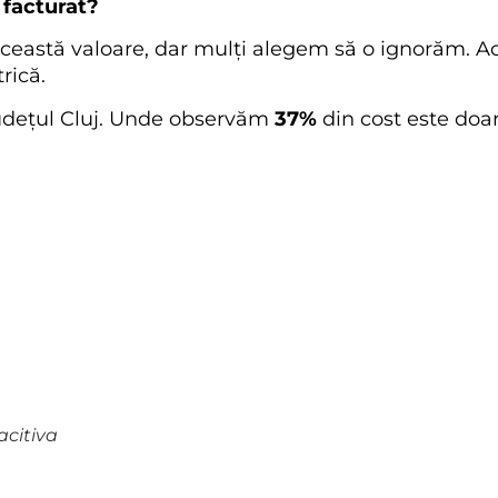
 facturat?
această valoare, dar mulți alegem să o ignorăm. A
rică.
udețul Cluj. Unde observăm
37%
din cost este doar
acitiva